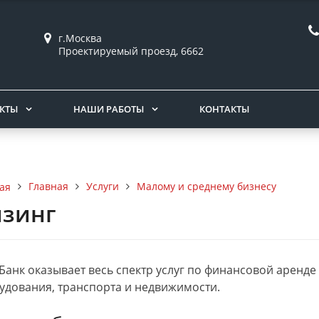
г.Москва
Проектируемый проезд, 6662
КТЫ
НАШИ РАБОТЫ
КОНТАКТЫ
Главная
Услуги
Малому и среднему бизнесу
ая
зинг
Банк оказывает весь спектр услуг по финансовой аренде
удования, транспорта и недвижимости.
ич
12.08.2021
Максим
18.06.2021
И