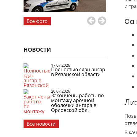
и тр
Осн
Все фото
НОВОСТИ
17.07.2026
Полностью сдан ангар
в Рязанской области
20.07.2026
Закончены работы по
монтажу арочной
Ли
оболочки ангара в
Орловской обл.
Позв
отвл
Все новости
В ка