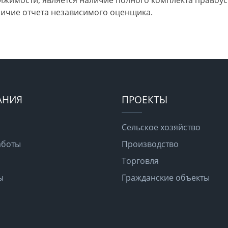
ижимости, является наличие полного комплекта правоу
личие отчета независимого оценщика.
АНИЯ
ПРОЕКТЫ
Сельское хозяйство
аботы
Производство
Торговля
ы
Гражданские объекты