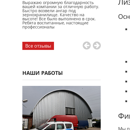
Ли
ый ангар.
Выражаю огромную благодарность
Заказывал пр
делали
вашей компании за отличную работу.
склада. Все с
быстро.
Быстро возвели ангар под
быстро. Отде
те.
зернохранилище. Качество на
Константинов
Осн
высоте! Все было выполнено в срок.
Ребята воспитанные, настоящие
профессионалы
Все отзывы
НАШИ РАБОТЫ
Фи
Мы п