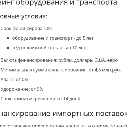
зинг оборудования и транспорта
оизводство и монтаж
Строительство коровника. Спасибо за
Д
делано качественно и
работу. Все отлично. Менеджеру
с
льное спасибо Юрию
Ирине отдельное спасибо, за
п
ичу.
овные условия:
понимание и вежливое обращение.
н
н
к
в
Срок финансирования:
К
с
оборудование и транспорт - до 5 лет
ж/д подвижной состав - до 10 лет
Валюта финансирования: рубли, доллары США, евро
Минимальная сумма финансирования: от 4,5 млн.руб.
Аванс: от 0%
Удорожание: от 9%
Срок принятия решения: от 14 дней
нансирование импортных поставо
редоставляем предприятиям доступ к льготному финан