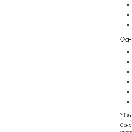
Осн
* Ра
Осно