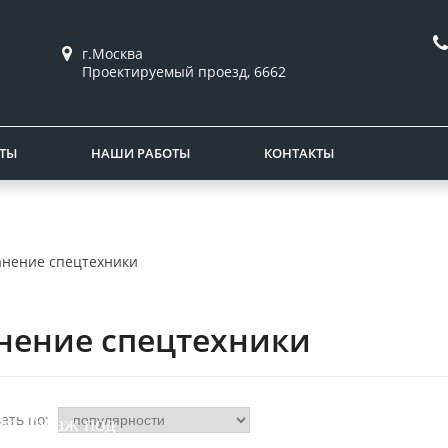
г.Москва
Проектируемый проезд, 6662
ТЫ
НАШИ РАБОТЫ
КОНТАКТЫ
анение спецтехники
нение спецтехники
ать по:
кт Гараж под
ику