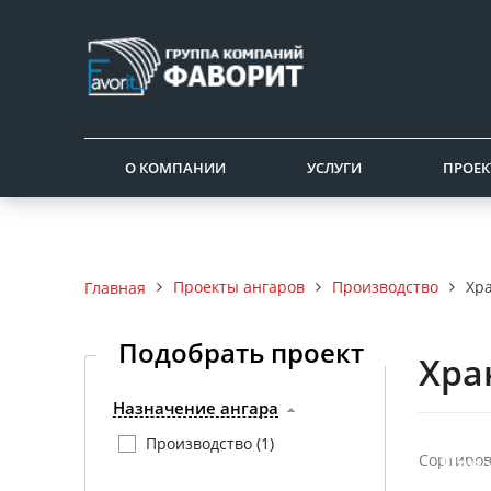
О КОМПАНИИ
УСЛУГИ
ПРОЕК
Проекты ангаров
Производство
Хр
Главная
Подобрать проект
Хра
Назначение ангара
Производство (
1
)
Сортиров
Прое
техн