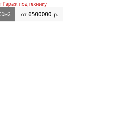
6500000
00м2
от
р.