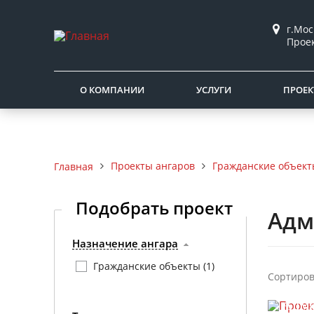
г.Мос
Прое
О КОМПАНИИ
УСЛУГИ
ПРОЕК
Проекты ангаров
Гражданские объект
Главная
Подобрать проект
Адм
Назначение ангара
Гражданские объекты (
1
)
Сортиров
Прое
Адми