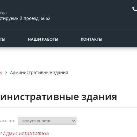
ква
ктируемый проезд, 6662
ТЫ
НАШИ РАБОТЫ
КОНТАКТЫ
ы
Административные здания
инистративные здания
ать по:
кт
нистративное здание