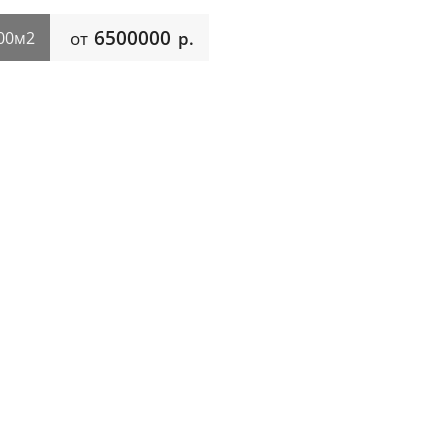
6500000
00м2
от
р.