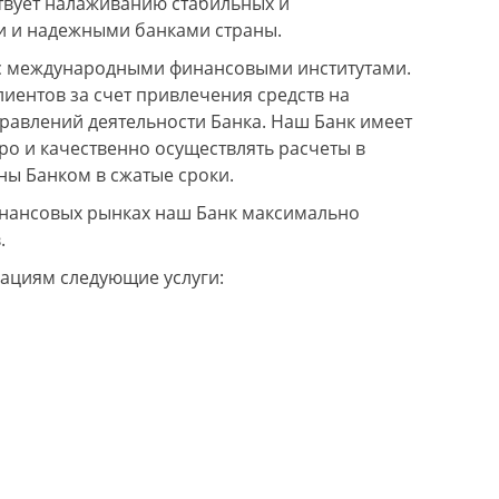
твует налаживанию стабильных и
 и надежными банками страны.
с международными финансовыми институтами.
ентов за счет привлечения средств на
равлений деятельности Банка. Наш Банк имеет
ро и качественно осуществлять расчеты в
ны Банком в сжатые сроки.
инансовых рынках наш Банк максимально
ван
28.11.2020
Петр
14.09.2020
олго выбирал компанию для
Построили мне бескаркасн
.
троительства бескаркасного ангара
Попал под акцию. Работу 
од магазин. Остановил свой выбор
профессионально и очень
ациям следующие услуги:
а Вашей. Ну что могу сказать. Цены
При этом качество на высо
е кусаются, материалы
Спасибо!
ачественные, работа на 5. Проверил
се лично по уровню. Все ровно.
репко. Буду рекомендовать Вас
воим знакомым.