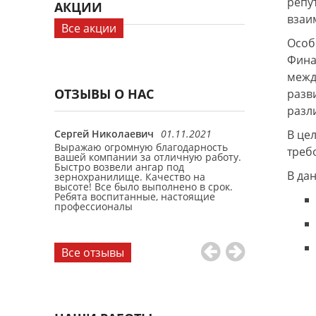
репу
АКЦИИ
взаи
Все акции
Особ
Фина
межд
ОТЗЫВЫ О НАС
разв
разл
Сергей Николаевич
01.11.2021
Антон Петров
В це
ый ангар.
Выражаю огромную благодарность
Заказывал пр
треб
делали
вашей компании за отличную работу.
склада. Все с
быстро.
Быстро возвели ангар под
быстро. Отде
В да
те.
зернохранилище. Качество на
Константинов
высоте! Все было выполнено в срок.
Ребята воспитанные, настоящие
профессионалы
Все отзывы