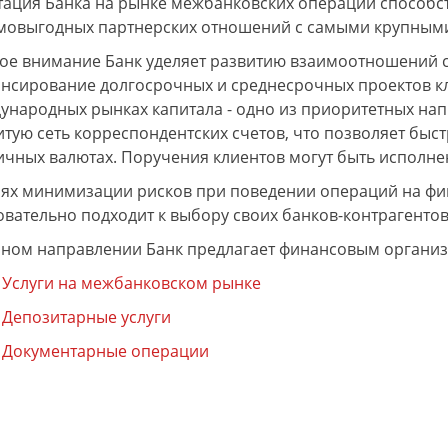
тация Банка на рынке межбанковских операций способс
мовыгодных партнерских отношений с самыми крупными
ое внимание Банк уделяет развитию взаимоотношений 
нсирование долгосрочных и среднесрочных проектов кли
ународных рынках капитала - одно из приоритетных нап
итую сеть корреспондентских счетов, что позволяет быст
ичных валютах. Поручения клиентов могут быть исполне
ич
лях минимизации рисков при поведении операций на ф
12.08.2021
Максим
18.06.2021
И
оизводство и монтаж
Строительство коровника. Спасибо за
Д
овательно подходит к выбору своих банков-контрагентов
делано качественно и
работу. Все отлично. Менеджеру
с
льное спасибо Юрию
Ирине отдельное спасибо, за
п
нном направлении Банк предлагает финансовым организ
ичу.
понимание и вежливое обращение.
н
н
к
Услуги на межбанковском рынке
в
К
Депозитарные услуги
с
Документарные операции