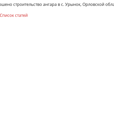
ршено строительство ангара в с. Урынок, Орловской обла
Список статей
ич
12.08.2021
Максим
18.06.2021
И
оизводство и монтаж
Строительство коровника. Спасибо за
Д
делано качественно и
работу. Все отлично. Менеджеру
с
льное спасибо Юрию
Ирине отдельное спасибо, за
п
ичу.
понимание и вежливое обращение.
н
н
к