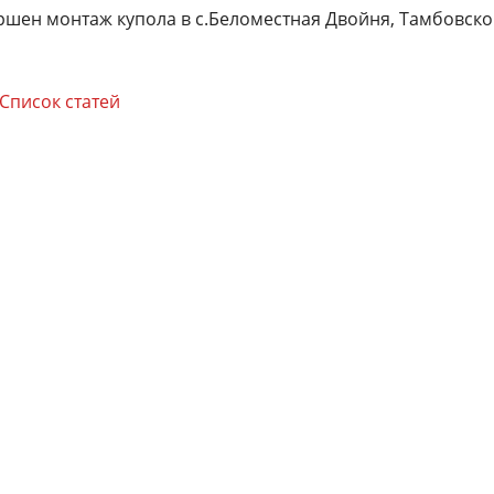
ршен монтаж купола в с.Беломестная Двойня, Тамбовско
Список статей
ич
12.08.2021
Максим
18.06.2021
И
оизводство и монтаж
Строительство коровника. Спасибо за
Д
делано качественно и
работу. Все отлично. Менеджеру
с
льное спасибо Юрию
Ирине отдельное спасибо, за
п
ичу.
понимание и вежливое обращение.
н
н
к