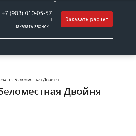
+7 (903) 010-05-57
Заказать расчет
Заказать звонок
ла в с.Беломестная Двойня
.Беломестная Двойня