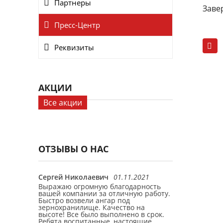
Партнеры
Заве
Пресс-Центр
Реквизиты
АКЦИИ
Все акции
ОТЗЫВЫ О НАС
Сергей Николаевич
01.11.2021
Антон Петров
ый ангар.
Выражаю огромную благодарность
Заказывал пр
делали
вашей компании за отличную работу.
склада. Все с
быстро.
Быстро возвели ангар под
быстро. Отде
те.
зернохранилище. Качество на
Константинов
высоте! Все было выполнено в срок.
Ребята воспитанные, настоящие