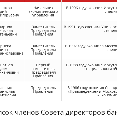
оизводство и монтаж
Строительство коровника. Спасибо за
Д
делано качественно и
работу. Все отлично. Менеджеру
с
лешков
Начальник
В 1996 году окончил Иркут
льное спасибо Юрию
Ирине отдельное спасибо, за
п
рий
экономического
специа
ичу.
понимание и вежливое обращение.
н
ригорьевич
управления
н
к
в
мирнов
Заместитель
В 1991 году окончил Универс
К
ячеслав
Председателя
степен
с
вгеньевич
Правления
орнева
Заместитель
В 1997 году окончила Моск
рина
Председателя
специ
таниславовна
Правления
гнатьев
Первый
В 1988 году окончил Иркут
адим
заместитель
специальности «
ихайлович
Председателя
Правления
олошин
Председатель
В 1986 году окончил Свер
танислав
Правления
«Правоведение» и Москов
еменович
«Экономик
исок членов Совета директоров ба