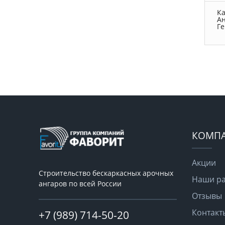
К
А
Г
КОМП
Акции
Строительство бескаркасных арочных
Наши р
ангаров по всей России
Отзывы
Контакт
+7 (989) 714-50-20