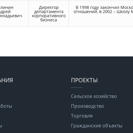
алинин
Директор
В 1998 году закончил Моск
ндрей
департамента
отношений, в 2002 – Школу
еннадьевич
корпоративного
бизнеса
АНИЯ
ПРОЕКТЫ
Сельское хозяйство
аботы
Производство
Торговля
ы
Гражданские объекты