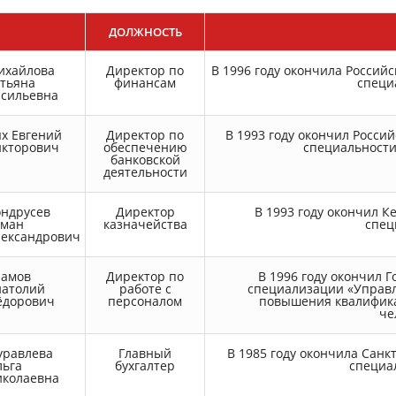
ДОЛЖНОСТЬ
ихайлова
Директор по
В 1996 году окончила Россий
тьяна
финансам
специ
асильевна
х Евгений
Директор по
В 1993 году окончил Росси
икторович
обеспечению
специальности
банковской
деятельности
ондрусев
Директор
В 1993 году окончил 
оман
казначейства
спец
лександрович
рамов
Директор по
В 1996 году окончил 
натолий
работе с
специализации «Управл
ёдорович
персоналом
повышения квалифика
че
уравлева
Главный
В 1985 году окончила Санк
льга
бухгалтер
специа
иколаевна