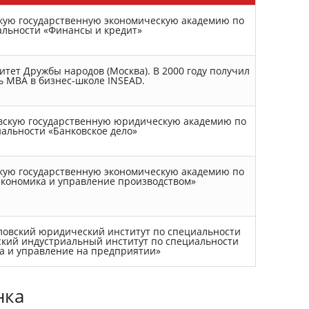
олго выбирал компанию для
Построили мне бескаркасн
троительства бескаркасного ангара
Попал под акцию. Работу 
скую государственную экономическую академию по
од магазин. Остановил свой выбор
профессионально и очень
льности «Финансы и кредит»
а Вашей. Ну что могу сказать. Цены
При этом качество на высо
е кусаются, материалы
Спасибо!
ачественные, работа на 5. Проверил
се лично по уровню. Все ровно.
итет Дружбы народов (Москва). В 2000 году получил
репко. Буду рекомендовать Вас
ь MBA в бизнес-школе INSEAD.
воим знакомым.
овскую государственную юридическую академию по
альности «Банковское дело»
скую государственную экономическую академию по
Экономика и управление производством»
дловский юридический институт по специальности
ский индустриальный институт по специальности
а и управление на предприятии»
нка