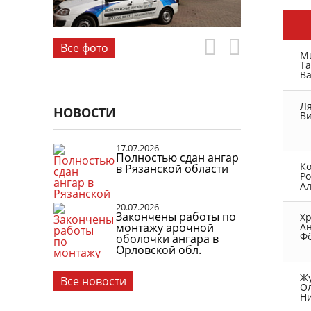
Все фото
М
Та
В
Ля
НОВОСТИ
В
17.07.2026
Полностью сдан ангар
К
в Рязанской области
Р
А
20.07.2026
Закончены работы по
Х
монтажу арочной
А
Ф
оболочки ангара в
Орловской обл.
Ж
Все новости
О
Н