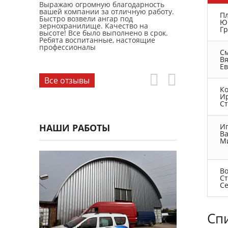
ый ангар.
Выражаю огромную благодарность
Заказывал пр
делали
вашей компании за отличную работу.
склада. Все с
П
быстро.
Быстро возвели ангар под
быстро. Отде
Ю
те.
зернохранилище. Качество на
Константинов
Г
высоте! Все было выполнено в срок.
Ребята воспитанные, настоящие
профессионалы
С
В
Е
Все отзывы
К
И
С
НАШИ РАБОТЫ
И
В
М
В
С
С
Сп