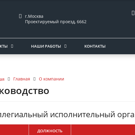
г.Москва
Проектируемый проезд, 6662
КТЫ
НАШИ РАБОТЫ
КОНТАКТЫ
Главная
О компании
ая
ководство
ллегиальный исполнительный орга
ДОЛЖНОСТЬ
ич
12.08.2021
Максим
18.06.2021
И