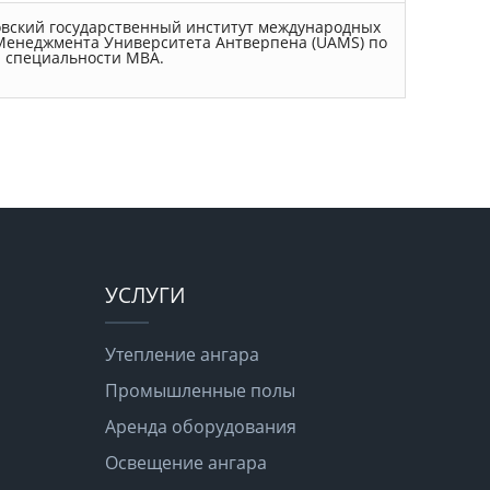
овский государственный институт международных
 Менеджмента Университета Антверпена (UAMS) по
специальности MBA.
УСЛУГИ
Утепление ангара
Промышленные полы
Аренда оборудования
Освещение ангара